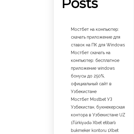
Posts
Мостбет на компьютер:
скачать приложение для
ставок на ПК для Windows
Мостбет скачать на
компьютер: бесплатное
приложение windows
бонусы до 250%,
официальный сайт в
Узбекистане
Мостбет Mostbet УЗ
Узбекистан, букмекерская
контора в Узбекистане UZ
1Türkiyədə Xbet etibarlı
bukmeker kontoru 1Xbet