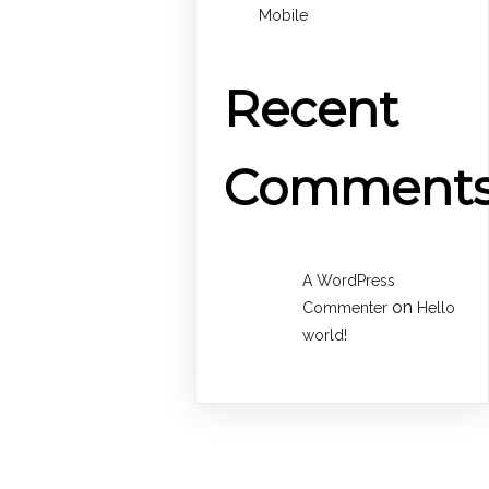
Mobile
Recent
Comment
A WordPress
on
Commenter
Hello
world!