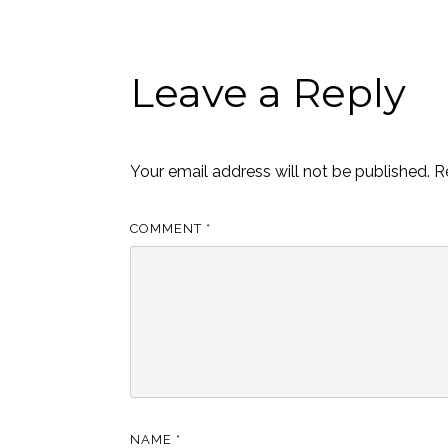
Leave a Reply
Your email address will not be published.
R
COMMENT
*
NAME
*