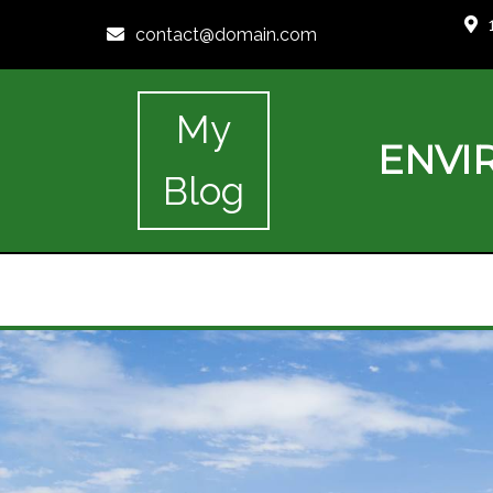
contact@domain.com
My
ENVI
Blog