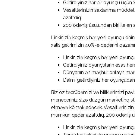
Gətirdiyiniz hər bir oyunçu üçün 
Vəsaitlərinizin saxlanma müddə
azaltdıq.
200 ödəniş üsulundan biri ilə ən a
Linkinizlə keçmiş hər yeni oyunçu daim
xalis gəlirimizin 40%-ə qədərini qazanı
Linkinizlə keçmiş hər yeni oyunçu
Gətirdiyiniz oyunçuların əsas hə
Dünyanın ən məşhur onlayn mərc 
Daimi gətirdiyiniz hər oyunçudan xa
Biz öz təcrübəmizi və biliklərimizi pa
meneceriniz sizə düzgün marketinq st
etməyə kömək edəcək. Vəsaitlərinizin
mümkün qədər azaltdıq. 200 ödəniş üsul
Linkinizlə keçmiş hər yeni oyunçu
Tərəfdaş linkinizlə promo materia