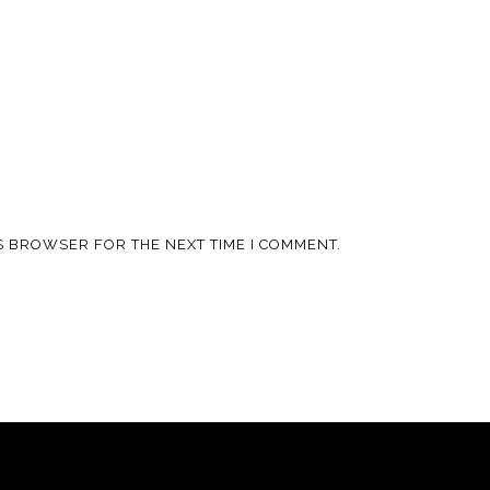
IS BROWSER FOR THE NEXT TIME I COMMENT.